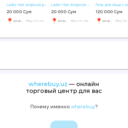
Lador Hair ampoule perfect hair fill-up
Lador Hair Ampoule perfect hair fill-up(13ml×20)
20 000 Сум
20 000 Сум
120 000 Сум
разрешите геолокацию
May Lin магазин корейской косметики Яккачинор
разрешите геолокацию
May Lin магазин корейской косметики Яккачинор
разрешите геолокацию
wherebuy.uz
— онлайн
торговый центр для вас
Почему именно
wherebuy
?