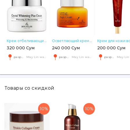
Крем отбеливающий для лица Crystal Whitening Plus Cream 50 мл
Осветляющий крем для лица с витамином С The Skin House Vital Bright Cream 50 мл
320 000 Сум
240 000 Сум
200 000 Сум
разрешите геолокацию
May Lin магазин корейской косметики Яккачинор
разрешите геолокацию
May Lin магазин корейской косметики Яккачинор
разрешите геолокацию
Товары со скидкой
10%
10%