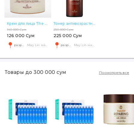
Крем для лица The Skin House Wrinkle Collagen Cream 50 мл
Тонер антивозрастной для лица The Skin House Wrinkle Collagen Toner. 130 мл
140 000 Сум
250 000 Сум
126 000 Сум
225 000 Сум
разрешите геолокацию
May Lin магазин корейской косметики Яккачинор
разрешите геолокацию
May Lin магазин корейской косметики Яккачинор
Товары до 300 000 сум
Посмотреть все