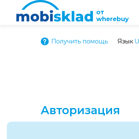
Р”Р°/РќРµС‚?
от
wherebuy
Получить помощь
Язык
U
Авторизация